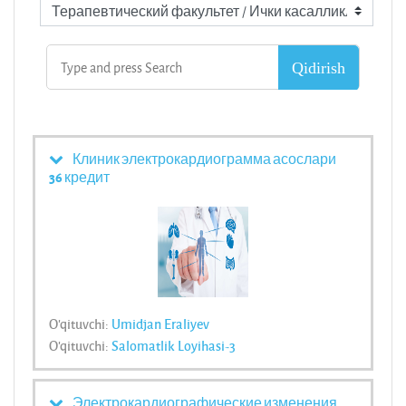
Клиник электрокардиограмма асослари
36 кредит
O'qituvchi:
Umidjan Eraliyev
O'qituvchi:
Salomatlik Loyihasi-3
Электрокардиографические изменения