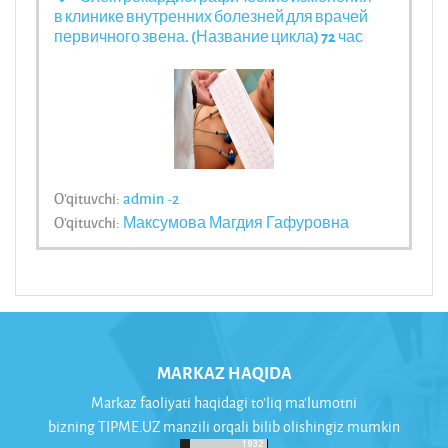
в клинике внутренних болезней для врачей
первичного звена. (Название цикла) 72 час
O'qituvchi:
admin -2
O'qituvchi:
Максумова Магдия Гафуровна
MARKAZ HAQIDA
Markaz faoliyati haqidagi to'liq ma'lumotni
bizning TIPME.UZ manzili orqali bilib olishingiz mumkin