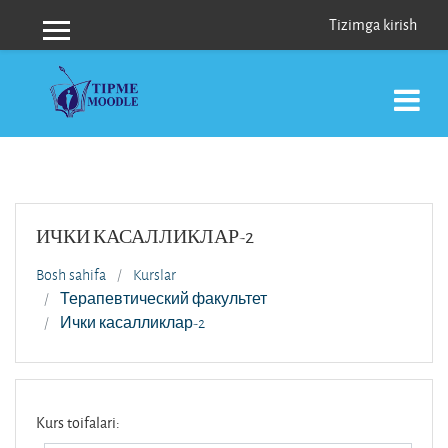
Asosiy mundarijaga o‘tish
Tizimga kirish
Yon panel
ИЧКИ КАСАЛЛИКЛАР-2
Bosh sahifa
Kurslar
Терапевтический факультет
Ички касалликлар-2
Kurs toifalari: