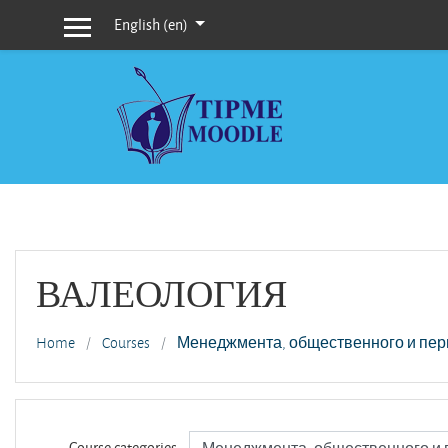
Skip to main content
English ‎(en)‎
Side panel
ВАЛЕОЛОГИЯ
Home
Courses
Менеджмента, общественного и пер
Course categories: