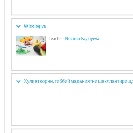
Valeologiya
Teacher:
Nozima Fayziyeva
Хулқ атворни, тиббий маданиятни шакллантиришд