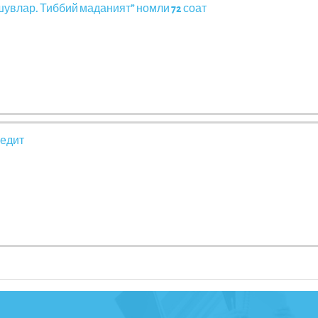
увлар. Тиббий маданият” номли 72 соат
редит