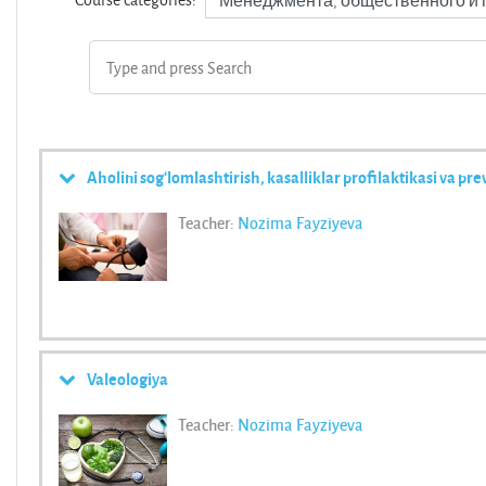
Aholini sog‘lomlashtirish, kasalliklar profilaktikasi va prev
Teacher:
Nozima Fayziyeva
Valeologiya
Teacher:
Nozima Fayziyeva