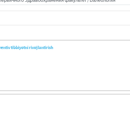
entiv tibbiyotni rivojlantirish