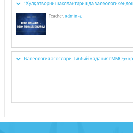
“Хулқ атворни шакллантиришда валеологик ёндош
Teacher:
admin -2
Валеология асослари.Тиббий маданият ММО 72 к