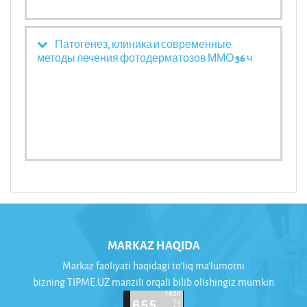
Патогенез, клиника и современные
методы лечения фотодерматозов ММО 36 ч
MARKAZ HAQIDA
Markaz faoliyati haqidagi to'liq ma'lumotni
bizning TIPME.UZ manzili orqali bilib olishingiz mumkin