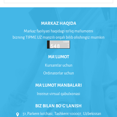
MARKAZ HAQIDA
Markaz faoliyati haqidagi to'liq ma'lumotni
bizning TIPME.UZ manzili orqali bilib olishingiz mumkin
MA'LUMOT
Kursantlar uchun
Ordinatorlar uchun
MA'LUMOT MANBALARI
Institut virtual qabulxonasi
BIZ BILAN BO'G'LANISH
51,Parkent ko'chasi, Tashkent 100007, Uzbekistan