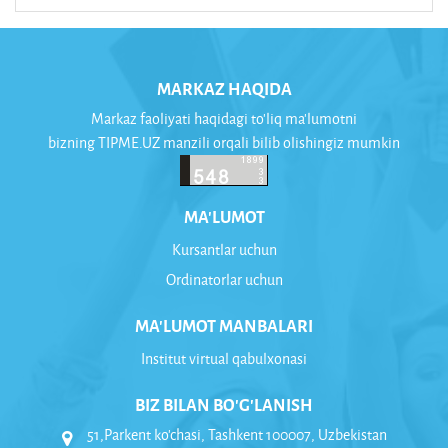
MARKAZ HAQIDA
Markaz faoliyati haqidagi to'liq ma'lumotni
bizning TIPME.UZ manzili orqali bilib olishingiz mumkin
MA'LUMOT
Kursantlar uchun
Ordinatorlar uchun
MA'LUMOT MANBALARI
Institut virtual qabulxonasi
BIZ BILAN BO'G'LANISH
51,Parkent ko'chasi, Tashkent 100007, Uzbekistan