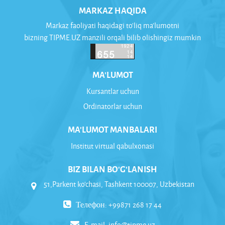
MARKAZ HAQIDA
Markaz faoliyati haqidagi to'liq ma'lumotni
bizning TIPME.UZ manzili orqali bilib olishingiz mumkin
MA'LUMOT
Kursantlar uchun
Ordinatorlar uchun
MA'LUMOT MANBALARI
Institut virtual qabulxonasi
BIZ BILAN BO'G'LANISH
51,Parkent ko'chasi, Tashkent 100007, Uzbekistan
Телефон: +99871 268 17 44
E-mail:
info@tipme.uz