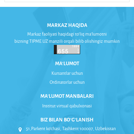
MARKAZ HAQIDA
Markaz faoliyati haqidagi to'liq ma'lumotni
bizning TIPME.UZ manzili orqali bilib olishingiz mumkin
MA'LUMOT
Kursantlar uchun
Ordinatorlar uchun
MA'LUMOT MANBALARI
Institut virtual qabulxonasi
BIZ BILAN BO'G'LANISH
51,Parkent ko'chasi, Tashkent 100007, Uzbekistan