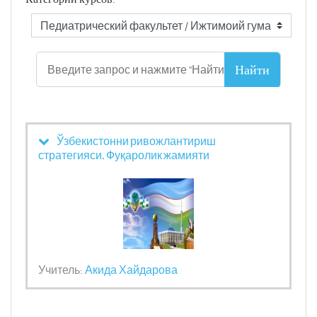
Ўзбекистонни ривожлантириш
стратегияси. Фуқаролик жамияти
Учитель:
Акида Хайдарова