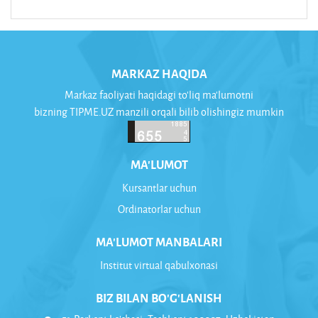
MARKAZ HAQIDA
Markaz faoliyati haqidagi to'liq ma'lumotni
bizning TIPME.UZ manzili orqali bilib olishingiz mumkin
MA'LUMOT
Kursantlar uchun
Ordinatorlar uchun
MA'LUMOT MANBALARI
Institut virtual qabulxonasi
BIZ BILAN BO'G'LANISH