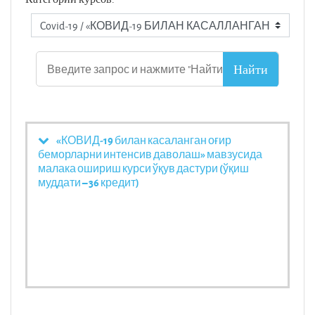
«КОВИД-19 билан касаланган оғир
беморларни интенсив даволаш» мавзусида
малака ошириш курси ўқув дастури (ўқиш
муддати – 36 кредит)