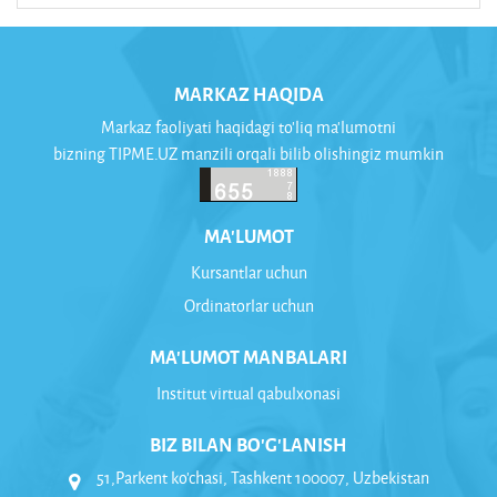
MARKAZ HAQIDA
Markaz faoliyati haqidagi to'liq ma'lumotni
bizning TIPME.UZ manzili orqali bilib olishingiz mumkin
MA'LUMOT
Kursantlar uchun
Ordinatorlar uchun
MA'LUMOT MANBALARI
Institut virtual qabulxonasi
BIZ BILAN BO'G'LANISH
51,Parkent ko'chasi, Tashkent 100007, Uzbekistan