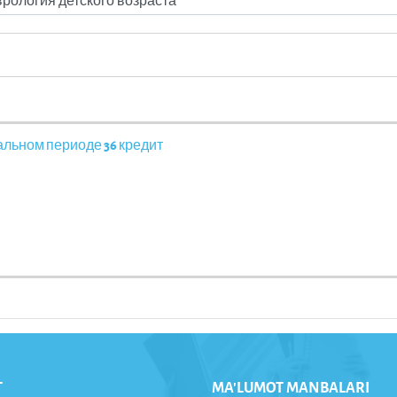
льном периоде 36 кредит
T
MA'LUMOT MANBALARI