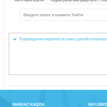
Повреждение нервной системы у детей в перината
MARKAZ HAQIDA
MA'LUMO